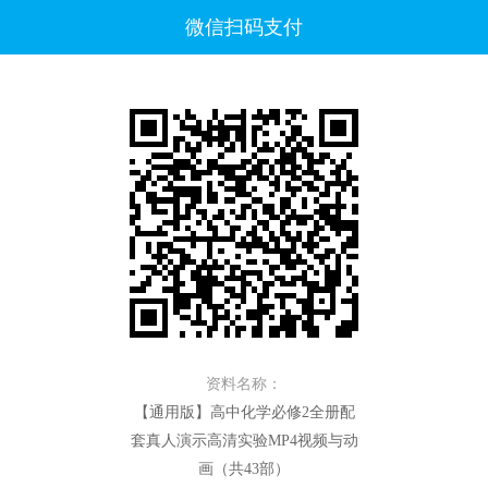
微信扫码支付
资料名称：
【通用版】高中化学必修2全册配
套真人演示高清实验MP4视频与动
画（共43部）