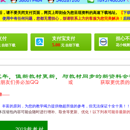
付后，请不要关闭支付页面，网页上即刻会为您呈现资料的高速下载地址。
【
下
、
使
用
中
有
任
何
问
题
，
您
都
无
需
担
心
，
烦
请
联
系
上
方
的
客
服
为
您
完
美
解
决
！
后
支付
支付宝支付
担心不
5.00
花小钱测
 自助下载
元 自助下载
容——
、丰富的原则，为您的教学竭力提供物超所值的参考，但无法保证十全十美！
本
压
缩
包
内
容
可
能
会
随
时
进
行
增
补
、
取
舍
等
更
新
、
优
化
！
以
下
列
表
可
能
非
最
新