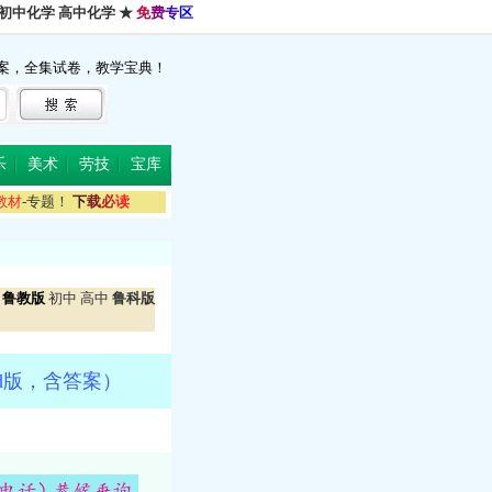
初中化学
高中化学
★
免
费
专
区
案，全集试卷，教学宝典！
乐
美术
劳技
宝库
教
材
-专题！
下
载
必
读
鲁教版
初中
高中
鲁科版
d版，含答案）