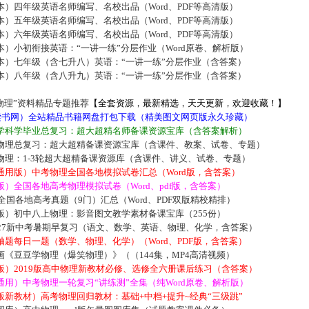
）四年级英语名师编写、名校出品（Word、PDF等高清版）
）五年级英语名师编写、名校出品（Word、PDF等高清版）
）六年级英语名师编写、名校出品（Word、PDF等高清版）
）小初衔接英语：“一讲一练”分层作业（Word原卷、解析版）
本）七年级（含七升八）英语：“一讲一练”分层作业（含答案）
本）八年级（含八升九）英语：“一讲一练”分层作业（含答案）
物理”资料精品专题推荐
【全套资源，最新精选，天天更新，欢迎收藏！】
5读书网）全站精品书籍网盘打包下载（精美图文网页版永久珍藏）
学科学毕业总复习：超大超精名师备课资源宝库（含答案解析）
物理总复习：超大超精备课资源宝库（含课件、教案、试卷、专题）
物理：1-3轮超大超精备课资源库（含课件、讲义、试卷、专题）
通用版）中考物理全国各地模拟试卷汇总（Word版，含答案）
）全国各地高考物理模拟试卷（Word、pdf版，含答案）
届全国各地高考真题（9门）汇总（Word、PDF双版精校精排）
版）初中八上物理：影音图文教学素材备课宝库（255份）
027新中考暑期早复习（语文、数学、英语、物理、化学，含答案）
题每日一题（数学、物理、化学）（Word、PDF版，含答案）
《豆豆学物理（爆笑物理）》（（144集，MP4高清视频）
版）2019版高中物理新教材必修、选修全六册课后练习（含答案）
用）中考物理一轮复习“讲练测”全集（纯Word原卷、解析版）
新教材）高考物理回归教材：基础+中档+提升~经典“三级跳”