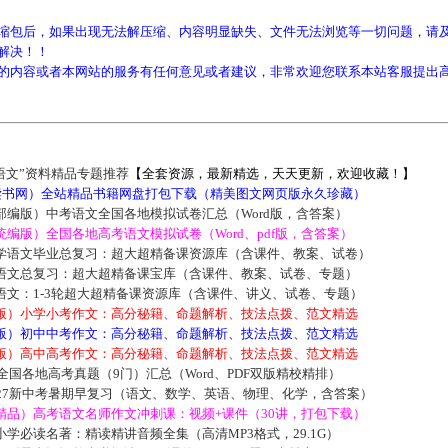
缩包后，如果出现无法解压缩、内容明显缺失、文件无法浏览等一切问题，请及
解决！！
的内容或者本网站的服务有任何意见或者建议，非常欢迎您联系本站客服提出
语文”资料精品专题推荐
【全套资源，最新精选，天天更新，欢迎收藏！】
5读书网）全站精品书籍网盘打包下载（精美图文网页版永久珍藏）
部编版）中考语文全国各地模拟试卷汇总（Word版，含答案）
编版）全国各地高考语文模拟试卷（Word、pdf版，含答案）
学语文毕业总复习：超大超精备课资源库（含课件、教案、试卷）
语文总复习：超大超精备课宝库（含课件、教案、试卷、专题）
语文：1-3轮超大超精备课资源库（含课件、讲义、试卷、专题）
版）小学小考作文：高分秘籍、命题解析、技法点拨、范文精选
版）初中中考作文：高分秘籍、命题解析、技法点拨、范文精选
版）高中高考作文：高分秘籍、命题解析、技法点拨、范文精选
届全国各地高考真题（9门）汇总（Word、PDF双版精校精排）
027新中考暑期早复习（语文、数学、英语、物理、化学，含答案）
精品）高考语文名师作文冲刺课：视频+课件（30讲，打包下载）
学必读名著：精读精讲音频全集（高清MP3格式，29.1G）