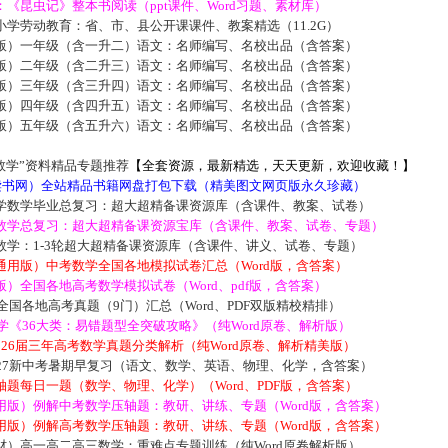
《昆虫记》整本书阅读（ppt课件、Word习题、素材库）
学劳动教育：省、市、县公开课课件、教案精选（11.2G）
版）一年级（含一升二）语文：名师编写、名校出品（含答案）
版）二年级（含二升三）语文：名师编写、名校出品（含答案）
版）三年级（含三升四）语文：名师编写、名校出品（含答案）
版）四年级（含四升五）语文：名师编写、名校出品（含答案）
版）五年级（含五升六）语文：名师编写、名校出品（含答案）
数学”资料精品专题推荐
【全套资源，最新精选，天天更新，欢迎收藏！】
5读书网）全站精品书籍网盘打包下载（精美图文网页版永久珍藏）
学数学毕业总复习：超大超精备课资源库（含课件、教案、试卷）
数学总复习：超大超精备课资源宝库（含课件、教案、试卷、专题）
数学：1-3轮超大超精备课资源库（含课件、讲义、试卷、专题）
通用版）中考数学全国各地模拟试卷汇总（Word版，含答案）
）全国各地高考数学模拟试卷（Word、pdf版，含答案）
届全国各地高考真题（9门）汇总（Word、PDF双版精校精排）
数学《36大类：易错题型全突破攻略》（纯Word原卷、解析版）
2026届三年高考数学真题分类解析（纯Word原卷、解析精美版）
027新中考暑期早复习（语文、数学、英语、物理、化学，含答案）
题每日一题（数学、物理、化学）（Word、PDF版，含答案）
用版）例解中考数学压轴题：教研、讲练、专题（Word版，含答案）
用版）例解高考数学压轴题：教研、讲练、专题（Word版，含答案）
材）高一高二高三数学：重难点专题训练（纯Word原卷解析版）