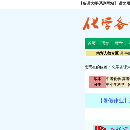
【备课大师-系列网站】
语文
首页
语文
数学
精彩人教专区
课件
您现在的位置：
化学备课
版本
中考化学
高考
分类
中小学科学
【
【暑假作业】