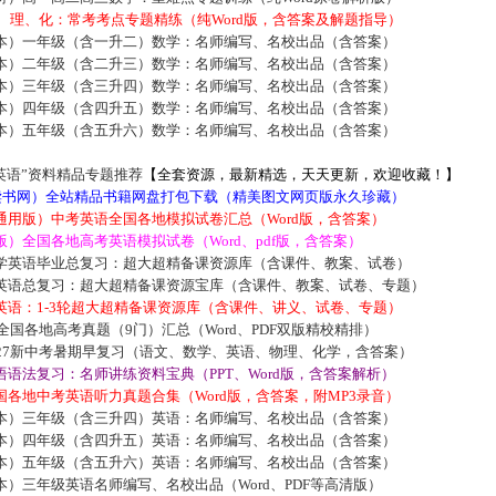
数、理、化：常考考点专题精练（纯Word版，含答案及解题指导）
本）一年级（含一升二）数学：名师编写、名校出品（含答案）
本）二年级（含二升三）数学：名师编写、名校出品（含答案）
本）三年级（含三升四）数学：名师编写、名校出品（含答案）
本）四年级（含四升五）数学：名师编写、名校出品（含答案）
本）五年级（含五升六）数学：名师编写、名校出品（含答案）
英语”资料精品专题推荐
【全套资源，最新精选，天天更新，欢迎收藏！】
5读书网）全站精品书籍网盘打包下载（精美图文网页版永久珍藏）
通用版）中考英语全国各地模拟试卷汇总（Word版，含答案）
）全国各地高考英语模拟试卷（Word、pdf版，含答案）
学英语毕业总复习：超大超精备课资源库（含课件、教案、试卷）
英语总复习：超大超精备课资源宝库（含课件、教案、试卷、专题）
英语：1-3轮超大超精备课资源库（含课件、讲义、试卷、专题）
届全国各地高考真题（9门）汇总（Word、PDF双版精校精排）
027新中考暑期早复习（语文、数学、英语、物理、化学，含答案）
语法复习：名师讲练资料宝典（PPT、Word版，含答案解析）
各地中考英语听力真题合集（Word版，含答案，附MP3录音）
本）三年级（含三升四）英语：名师编写、名校出品（含答案）
本）四年级（含四升五）英语：名师编写、名校出品（含答案）
本）五年级（含五升六）英语：名师编写、名校出品（含答案）
）三年级英语名师编写、名校出品（Word、PDF等高清版）