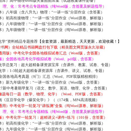
库）高中物理word版矢量图图库集（试题教案课件必备）
数、理、化：常考考点专题精练（纯Word版，含答案及解题指导）
本）八年级（含八升九）物理：“一讲一练”分层作业（含答案）
）初高衔接物理：“一讲一练”分层作业（Word原卷、解析版）
）八年级物理：“一讲一练”分层作业（纯Word原卷、解析版）
）九年级物理：“一讲一练”分层作业（纯Word原卷、解析版）
化学”资料精品专题推荐
【全套资源，最新精选，天天更新，欢迎收藏！】
5读书网）全站精品书籍网盘打包下载（精美图文网页版永久珍藏）
通用版）中考化学全国各地模拟试卷汇总（Word版，含答案）
）全国各地高考化学模拟试卷（Word、pdf版，含答案）
化学总复习：超大超精备课资源宝库（含课件、教案、试卷、专题）
化学：1-3轮超大超精备课资源库（含课件、讲义、试卷、专题）
届全国各地高考真题（9门）汇总（Word、PDF双版精校精排）
）新九年级化学：“一讲一练”分层作业（Word版，含答案）
027新中考暑期早复习（语文、数学、英语、物理、化学，含答案）
题每日一题（数学、物理、化学）（Word、PDF版，含答案）
《豆豆学化学（爆笑化学）》（（174集，MP4高清视频）
用）中考化学一轮复习“讲练测”全集（纯Word原卷、解析版）
数、理、化：常考考点专题精练（纯Word版，含答案及解题指导）
）中考化学一轮复习：超精讲义+课件+练习（101份，含答案）
）初高衔接化学：“一讲一练”分层作业（Word原卷、解析版）
）九年级化学：“一讲一练”分层作业（纯Word原卷、解析版）