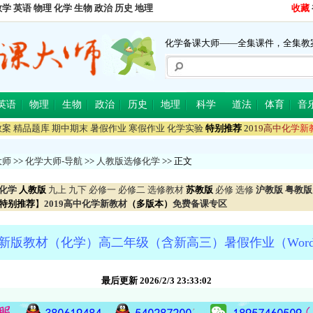
数学
英语
物理
化学
生物
政治
历史
地理
收藏
化学备课大师——全集课件，全集教
英语
物理
生物
政治
历史
地理
科学
道法
体育
音
教案
精品题库
期中期末
暑假作业
寒假作业
化学实验
特别推荐
2
0
1
9
高
中
化
学
新
大师
>>
化学大师-导航
>>
人教版选修化学
>> 正文
化学
人教版
九上
九下
必修一
必修二
选修教材
苏教版
必修
选修
沪教版
粤教版
特别推荐
】
2019高中化学新教材
（多版本）
免费备课专区
新版教材（化学）高二年级（含新高三）暑假作业（Wor
最后更新 2026/2/3 23:33:02