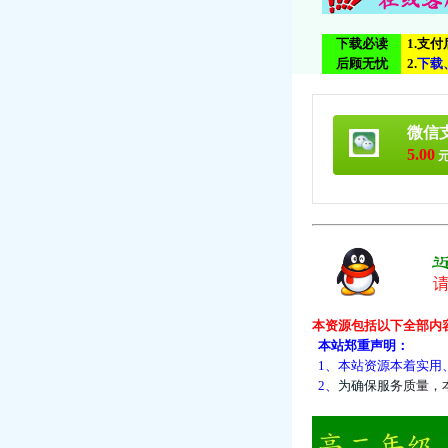
下载必读
1.支
后顾无忧
2.
下
载
微信
5.00
元
本资源包括以下全部内
本站郑重声明：
1、本站资源本着实用
2、
为
确
保
服
务
质
量
，