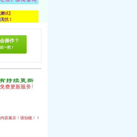
载
测
试
】
顾
无
忧
！
会操作？
试一把！
！
的
内
容
展
示
！
请
知
晓
！
！