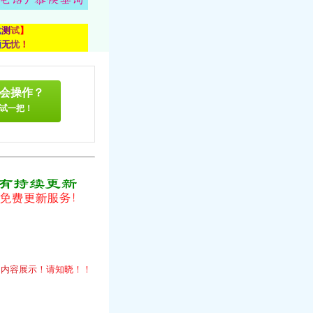
载
测
试
】
顾
无
忧
！
会操作？
试一把！
！
的
内
容
展
示
！
请
知
晓
！
！