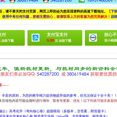
付后，请不要关闭支付页面，网页上即刻会为您呈现资料的高速下载地址。
【
下
、
使
用
中
有
任
何
问
题
，
您
都
无
需
担
心
，
烦
请
联
系
上
方
的
客
服
为
您
完
美
解
决
！
后
支付
支付宝支付
担心不
9.99
花小钱测
 自助下载
元 自助下载
容——
、丰富的原则，为您的教学竭力提供物超所值的参考，但无法保证十全十美！
本
压
缩
包
内
容
可
能
会
随
时
进
行
增
补
、
取
舍
等
更
新
、
优
化
！
以
下
列
表
可
能
非
最
新
确云）高考化学《考向核心卷》超级模拟（多版本，含答案，附答题卡）
高考化学考向核心卷·陕晋青宁专版（Word版，含答案解析，附答题卡）