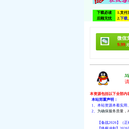
下载必读
1.支
后顾无忧
2.
下
载
微信
9.99
元
本资源包括以下全部内
本站郑重声明：
1、本站资源本着实用
2、
为
确
保
服
务
质
量
，
【备战2026】（正
【终极冲刺】2026届