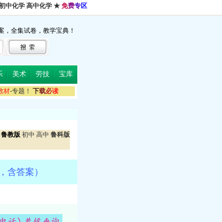
初中化学
高中化学
★
免
费
专
区
案，全集试卷，教学宝典！
乐
美术
劳技
宝库
教
材
-专题！
下
载
必
读
鲁教版
初中
高中
鲁科版
版，含答案）