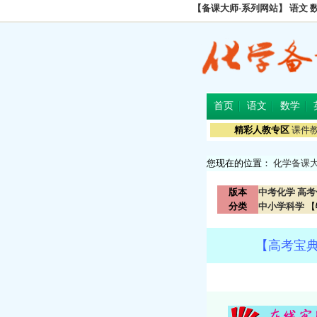
【备课大师-系列网站】
语文
首页
语文
数学
精彩人教专区
课件
您现在的位置：
化学备课
版本
中考化学
高考
分类
中小学科学
【
【高考宝典