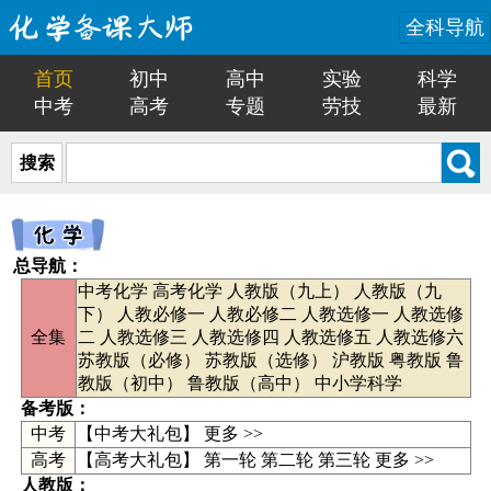
全科导航
首页
初中
高中
实验
科学
中考
高考
专题
劳技
最新
搜索
总导航
：
中考化学
高考化学
人教版（九上）
人教版（九
下）
人教必修一
人教必修二
人教选修一
人教选修
全集
二
人教选修三
人教选修四
人教选修五
人教选修六
苏教版（必修）
苏教版（选修）
沪教版
粤教版
鲁
教版（初中）
鲁教版（高中）
中小学科学
备考版：
中考
【
中考大礼包
】
更多 >>
高考
【高考大礼包】
第一轮
第二轮
第三轮
更多 >>
人教版：